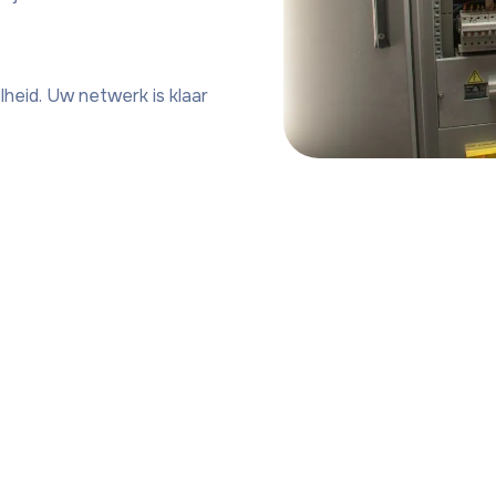
heid. Uw netwerk is klaar
nze expertise in bee
lden een heldere indruk van onze diensten en profess
praktijk.