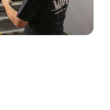
ld
ionele aanpak in de