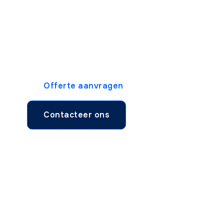
toepassen?
Laat uw energie niet verloren gaan. Vraag nu
uw vrijblijvende offerte aan en start direct
met besparen op uw factuur.
Offerte aanvragen
Contacteer ons
Onze andere
diensten