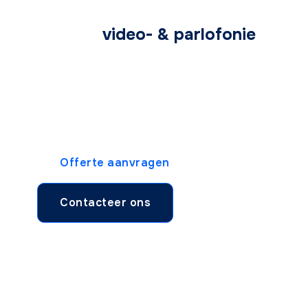
Nieuwe
video- & parlofonie
nodig?
Kies voor comfort en veiligheid aan uw
voordeur. Vraag nu uw vrijblijvende offerte
aan voor een systeem dat altijd werkt.
Offerte aanvragen
Contacteer ons