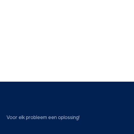
Bedien uw woning slim en centraal voor
maximaal wooncomfort en energiebesparing.
Bekijk al onze diensten
Voor elk probleem een oplossing!