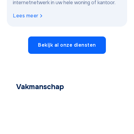
internetnetwerk in uw hele woning of kantoor.
Lees meer
Bekijk al onze diensten
Vakmanschap
tot aan uw
voordeur
Woont u in één van bovenstaande
gemeentes en zoekt u een betrouwbare
partner voor uw elektriciteitswerken? Neem
contact op, dan plannen we snel een bezoek